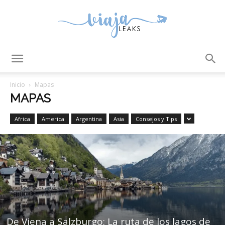
ViajaLeaks
Inicio
Mapas
MAPAS
Africa
America
Argentina
Asia
Consejos y Tips
De Viena a Salzburgo: La ruta de los lagos de