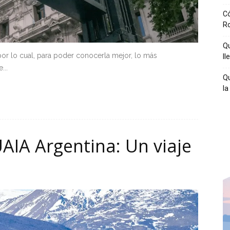
Có
R
Qu
or lo cual, para poder conocerla mejor, lo más
ll
...
Qu
la
IA Argentina: Un viaje