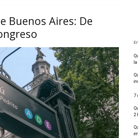
de Buenos Aires: De
Congreso
En
Qu
la
Qu
in
7 
Qu
2 
Qu
im