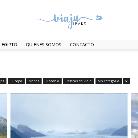
EGIPTO
QUIENES SOMOS
CONTACTO
ViajaLeaks
ips
Europa
Mapas
Oceania
Relatos de viaje
Sin categoría