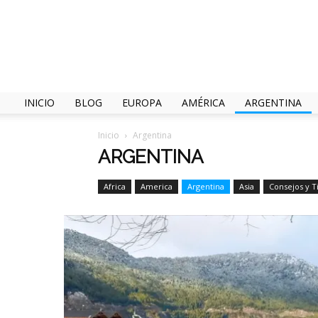
INICIO
BLOG
EUROPA
AMÉRICA
ARGENTINA
Inicio
Argentina
ARGENTINA
Africa
America
Argentina
Asia
Consejos y T