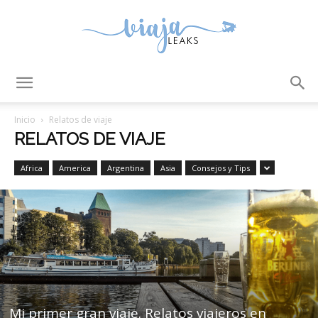
ViajaLeaks
Inicio
Relatos de viaje
RELATOS DE VIAJE
Africa
America
Argentina
Asia
Consejos y Tips
Mi primer gran viaje. Relatos viajeros en