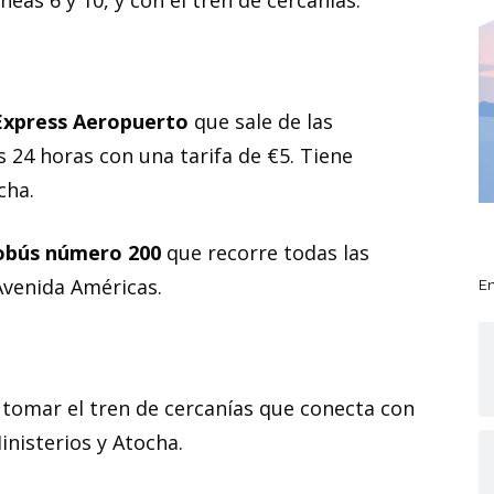
eas 6 y 10, y con el tren de cercanías.
Express Aeropuerto
que sale de las
s 24 horas con una tarifa de €5. Tiene
cha.
obús número 200
que recorre todas las
 Avenida Américas.
En
tomar el tren de cercanías que conecta con
nisterios y Atocha.