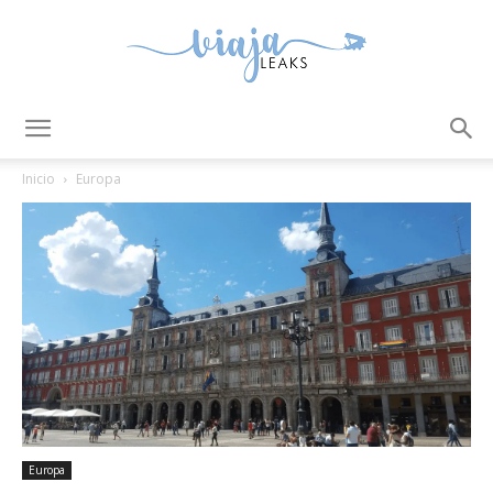
ViajaLeaks
Inicio
Europa
Europa