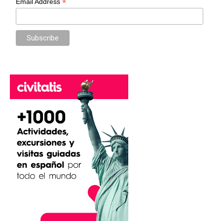
*
Email Address