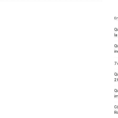
En
Qu
la
Qu
in
7 
Qu
2 
Qu
im
Có
R