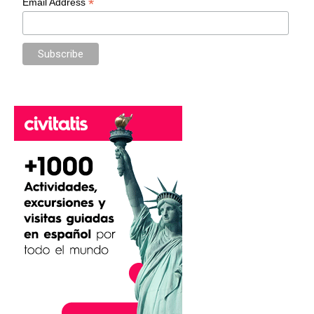
*
Email Address