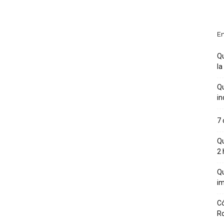
En
Qu
la
Qu
in
7 
Qu
2 
Qu
im
Có
R