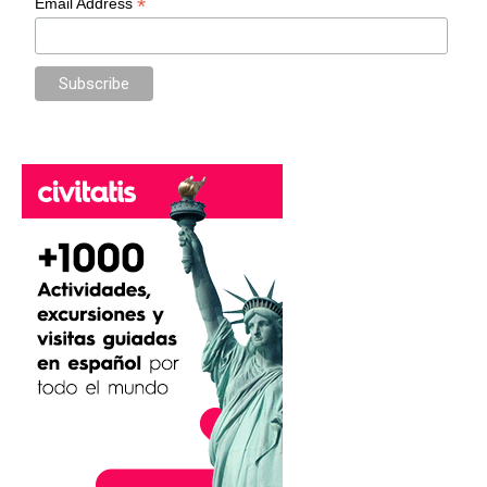
*
Email Address