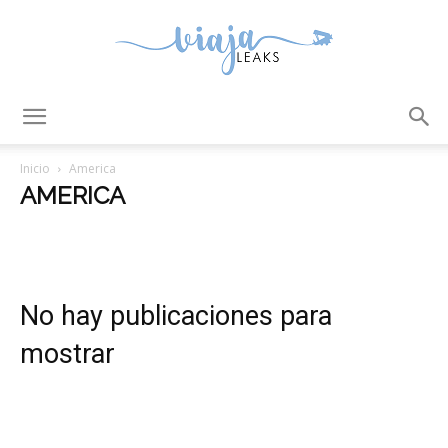
ViajaLeaks
Inicio
America
AMERICA
Africa
America
Argentina
Asia
Consejos y Tips
Europa
Mapas
Oceania
Relatos de viaje
Sin categoría
Tienda
No hay publicaciones para
mostrar