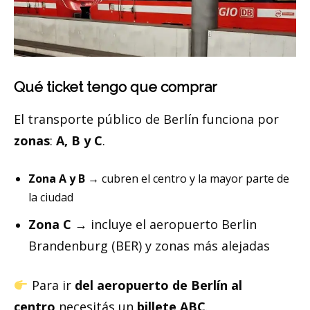
Qué ticket tengo que comprar
El transporte público de Berlín funciona por
zonas
:
A, B y C
.
Zona A y B
→ cubren el centro y la mayor parte de
la ciudad
Zona C
→ incluye el aeropuerto Berlin
Brandenburg (BER) y zonas más alejadas
Para ir
del aeropuerto de Berlín al
centro
necesitás un
billete ABC
.