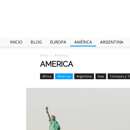
INICIO
BLOG
EUROPA
AMÉRICA
ARGENTINA
Inicio
America
AMERICA
Africa
America
Argentina
Asia
Consejos y T