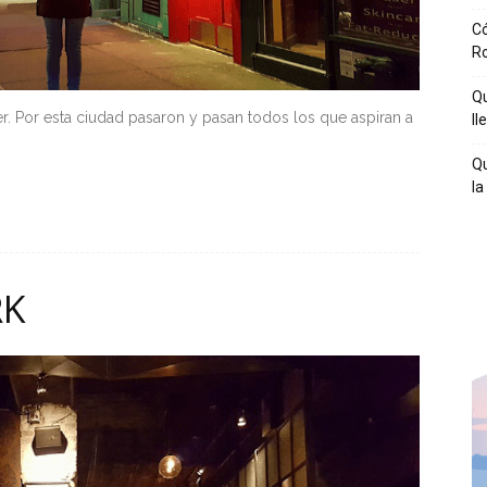
Có
R
Qu
r. Por esta ciudad pasaron y pasan todos los que aspiran a
ll
Qu
la
RK