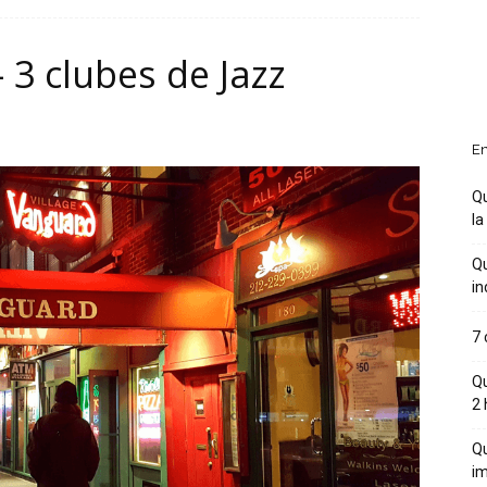
 3 clubes de Jazz
En
Qu
la
Qu
in
7 
Qu
2 
Qu
im