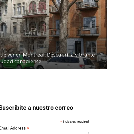
ué ver en Montreal: Descubrí la vibrante
iudad canadiense
Suscribite a nuestro correo
*
indicates required
*
Email Address