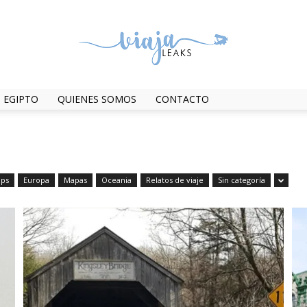
EGIPTO
QUIENES SOMOS
CONTACTO
ViajaLeaks
ips
Europa
Mapas
Oceania
Relatos de viaje
Sin categoría