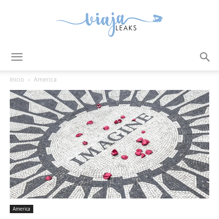
ViajaLeaks
Inicio
America
America