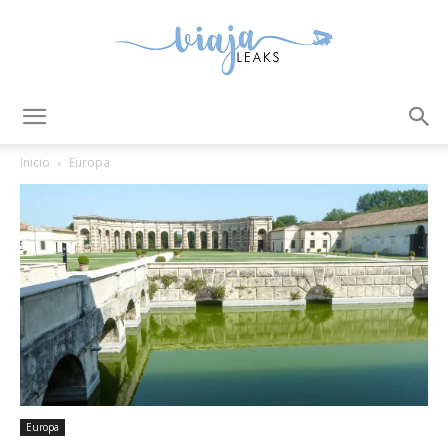
ViajaLeaks
Inicio
Europa
Europa