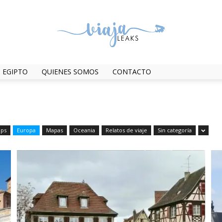
EGIPTO
QUIENES SOMOS
CONTACTO
ViajaLeaks
ips
Europa
Mapas
Oceania
Relatos de viaje
Sin categoría