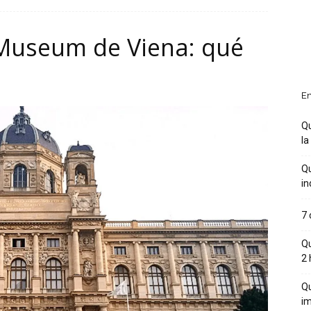
 Museum de Viena: qué
o
En
Qu
la
Qu
in
7 
Qu
2 
Qu
im