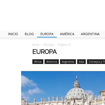
INICIO
BLOG
EUROPA
AMÉRICA
ARGENTINA
Inicio
Europa
Página 12
EUROPA
Africa
America
Argentina
Asia
Consejos y T