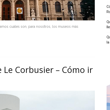
Có
R
Qu
tamos cuáles son, para nosotros, los museos más
ll
Qu
la
 Le Corbusier – Cómo ir