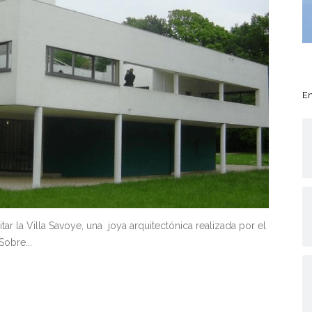
En
tar la Villa Savoye, una joya arquitectónica realizada por el
obre...