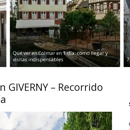
Qué ver en Colmar en 1 día: cómo llegar y
visitas indispensables
7
n GIVERNY – Recorrido
ía