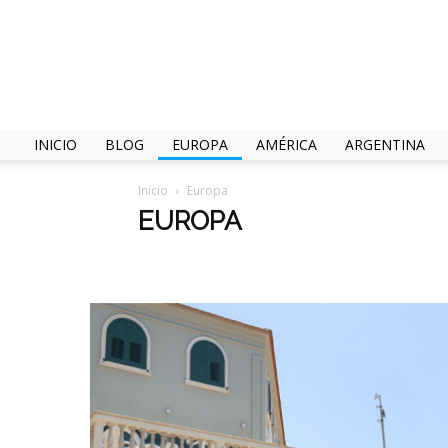
INICIO
BLOG
EUROPA
AMÉRICA
ARGENTINA
Inicio
Europa
EUROPA
Africa
America
Argentina
Asia
Consejos y T
Tienda