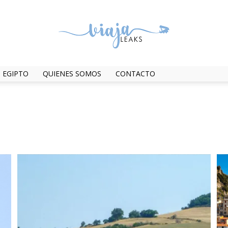
EGIPTO
QUIENES SOMOS
CONTACTO
ViajaLeaks
ips
Europa
Mapas
Oceania
Relatos de viaje
Sin categoría