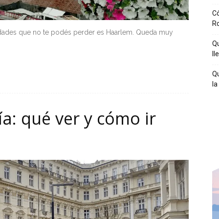
Có
R
ciudades que no te podés perder es Haarlem. Queda muy
Qu
ll
Qu
la
ía: qué ver y cómo ir