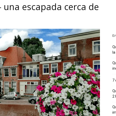
– una escapada cerca de
En
Qu
la
Qu
in
7 
Qu
2 
Qu
im