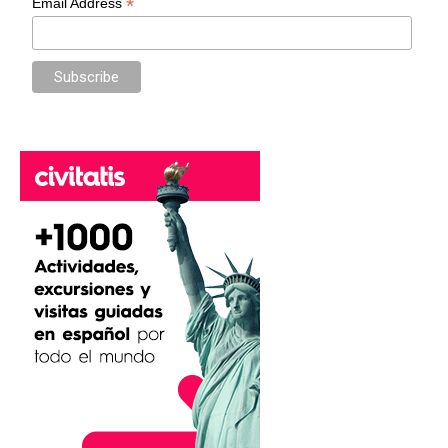
*
Email Address