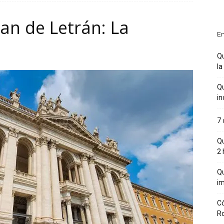
an de Letrán: La
En
Qu
la
Qu
in
7 
Qu
2 
Qu
im
Có
R