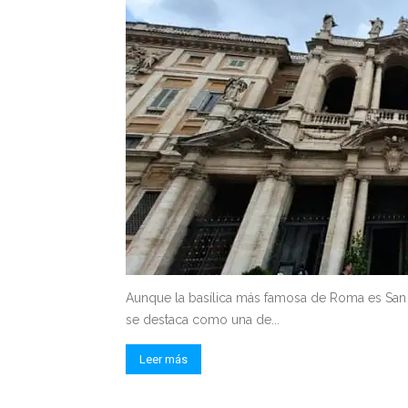
Aunque la basílica más famosa de Roma es San P
se destaca como una de...
Leer más