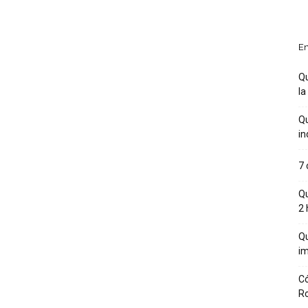
En
Qu
la
Qu
in
7 
Qu
2 
Qu
im
Có
R