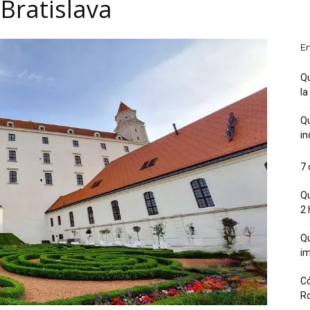
Bratislava
En
Qu
la
Qu
in
7 
Qu
2 
Qu
im
Có
R