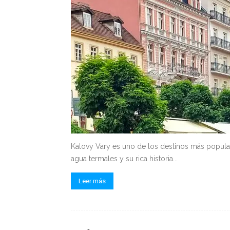
Kalovy Vary es uno de los destinos más popula
agua termales y su rica historia...
Leer más